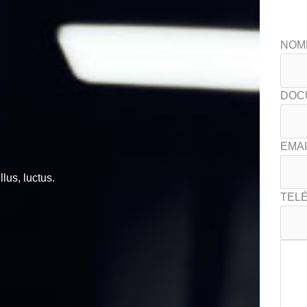
NOM
DOC
EMAI
llus, luctus.
TELÉ