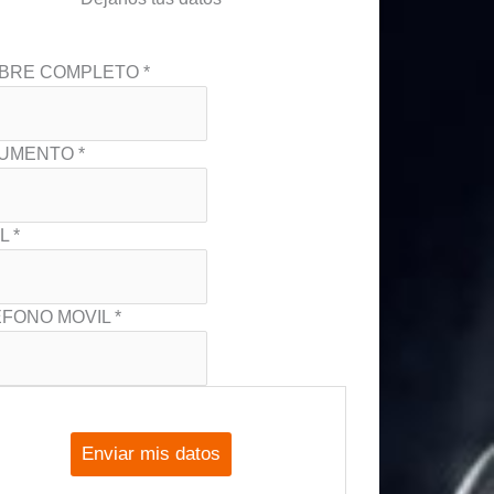
BRE COMPLETO *
UMENTO *
L *
FONO MOVIL *
Enviar mis datos